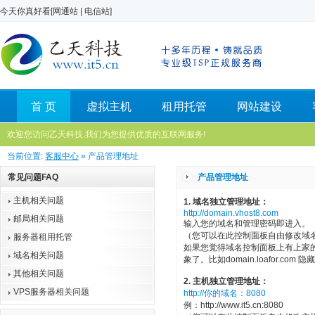
今天你真好看[
网通站
|
电信站
]
首 页
虚拟主机
租用托管
网站建设
欢迎您访问乙天科技,我们为您提供优质的互联网服务!
当前位置:
客服中心
» 产品管理地址
常见问题FAQ
产品管理地址
主机相关问题
1. 域名独立管理地址：
http://domain.vhost8.com
邮局相关问题
输入您的域名和管理密码即进入。
（您可以在此控制面板自由修改域名
服务器租用托管
如果您觉得域名控制面板上有上家
域名相关问题
象了。比如domain.loafor.com 隐藏指向到
其他相关问题
2. 主机独立管理地址：
VPS服务器相关问题
http://你的域名：8080
例：http://www.it5.cn:8080