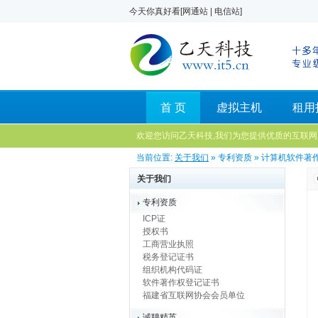
今天你真好看[
网通站
|
电信站
]
首 页
虚拟主机
租用
欢迎您访问乙天科技,我们为您提供优质的互联网
当前位置:
关于我们
» 专利资质 » 计算机软件
关于我们
专利资质
ICP证
授权书
工商营业执照
税务登记证书
组织机构代码证
软件著作权登记证书
福建省互联网协会会员单位
诚聘精英